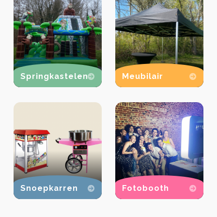
Springkastelen
Meubilair
Snoepkarren
Fotobooth