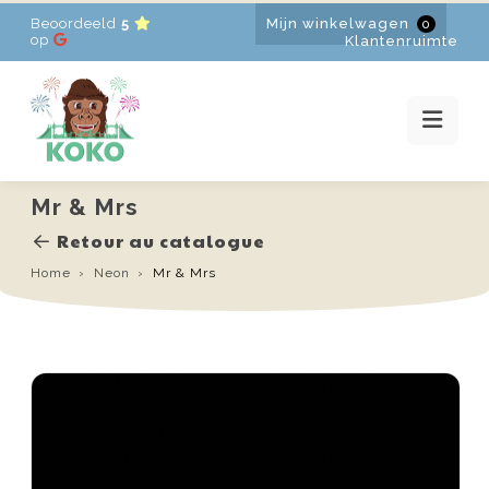
Beoordeeld
5
Mijn winkelwagen
0
HOME
op
Klantenruimte
VERHUUR
PROMOTIES
NIEUWS
CONTACT
Mr & Mrs
FR
-
EN
-
NL
Retour au catalogue
Home
Neon
Mr & Mrs