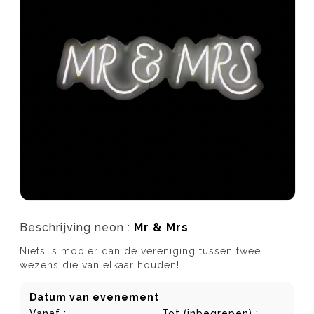
Beschrijving neon :
Mr & Mrs
Niets is mooier dan de vereniging tussen twee
wezens die van elkaar houden!
Datum van evenement
Vanaf :
Tot (inbegrepen) :