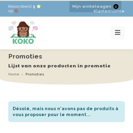
Beoordeeld
5
Mijn winkelwagen
0
HOME
op
Klantenruimte
VERHUUR
PROMOTIES
NIEUWS
CONTACT
Promoties
FR
-
EN
-
NL
Lijst van onze producten in promotie
Home
Promoties
Désolé, mais nous n'avons pas de produits à
vous proposer pour le moment...