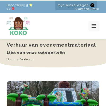
Beoordeeld
5
Mijn winkelwagen
0
HOME
op
Klantenruimte
VERHUUR
PROMOTIES
NIEUWS
CONTACT
Verhuur van evenementmateriaal
FR
-
EN
-
NL
Lijst van onze categorieën
Home
Verhuur